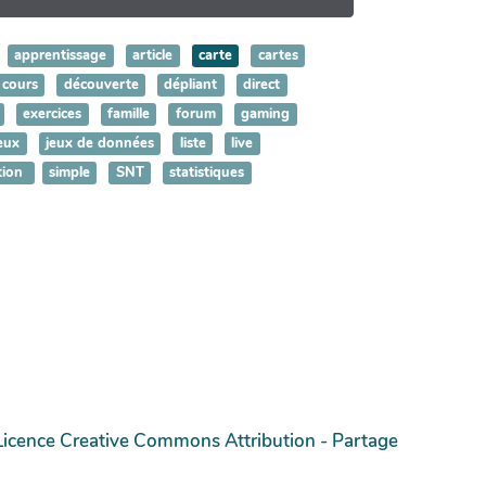
apprentissage
article
carte
cartes
cours
découverte
dépliant
direct
exercices
famille
forum
gaming
eux
jeux de données
liste
live
tion
simple
SNT
statistiques
Licence Creative Commons Attribution - Partage