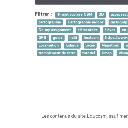
Filtrer :
Projet scolaire OSM
3D
accès rest
cartographie
Cartographie indoor
cartograph
Do my assignment
élémentaire
élèves
en 
GPS
guide
haïti
hostosm
https://www.
Localisation
ludique
Lycée
Mapathon
tremblement de terre
tutoriel
Umap
Visua
Les contenus du site Educosm, sauf menti