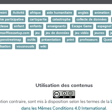
reint
Activité
afrique
aide humanitaire
anglais
animation
ie participative
cartopartie
catastrophe
collecte de données
classe
enfant
enfants
enseignants
Escape Game
espagnol
msofficessetup.com
jeu
jeu de données
jeu vidéo
jeunes
j
openstreetmap
outils
présentation
print
professeurs
Ques
lisation
vousnousils
wiki
Utilisation des contenus
on contraire, sont mis à disposition selon les termes de la
dans les Mêmes Conditions 4.0 International
.