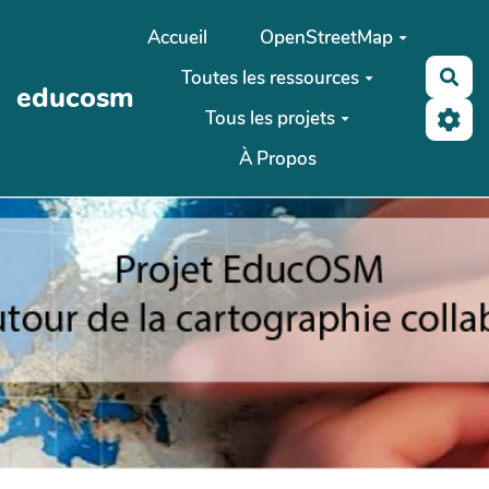
Aller au contenu principal
Accueil
OpenStreetMap
Toutes les ressources
Rec
educosm
Tous les projets
À Propos