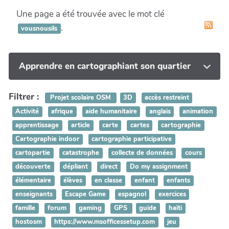
Une page a été trouvée avec le mot clé
.
vousnousils
Apprendre en cartographiant son quartier
Filtrer :
Projet scolaire OSM
3D
accès restreint
Activité
afrique
aide humanitaire
anglais
animation
apprentissage
article
carte
cartes
cartographie
Cartographie indoor
cartographie participative
cartopartie
catastrophe
collecte de données
cours
découverte
dépliant
direct
Do my assignment
élémentaire
élèves
en classe
enfant
enfants
enseignants
Escape Game
espagnol
exercices
famille
forum
gaming
GPS
guide
haïti
hostosm
https://www.msofficessetup.com
jeu