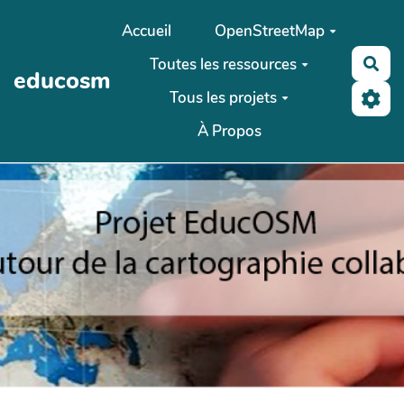
Aller au contenu principal
Accueil
OpenStreetMap
Toutes les ressources
Rec
educosm
Tous les projets
À Propos