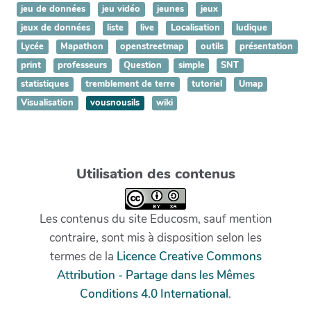
jeu de données
jeu vidéo
jeunes
jeux
jeux de données
liste
live
Localisation
ludique
Lycée
Mapathon
openstreetmap
outils
présentation
print
professeurs
Question
simple
SNT
statistiques
tremblement de terre
tutoriel
Umap
Visualisation
vousnousils
wiki
Utilisation des contenus
Les contenus du site Educosm, sauf mention
contraire, sont mis à disposition selon les
termes de la
Licence Creative Commons
Attribution - Partage dans les Mêmes
Conditions 4.0 International
.