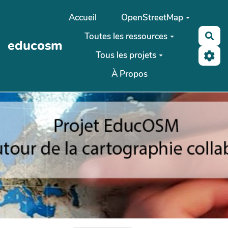
Aller au contenu principal
Accueil
OpenStreetMap
Toutes les ressources
Rec
educosm
Tous les projets
À Propos