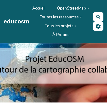
Aller au contenu principal
Accueil
OpenStreetMap
Toutes les ressources
Rec
educosm
Tous les projets
À Propos