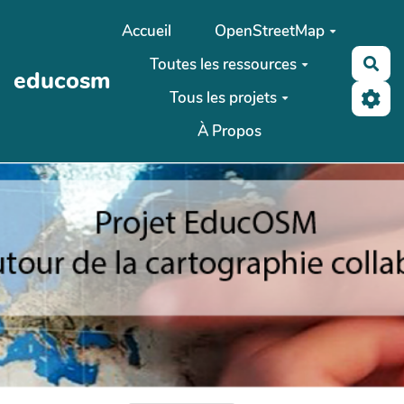
Aller au contenu principal
Accueil
OpenStreetMap
Toutes les ressources
Rec
educosm
Tous les projets
À Propos