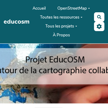
Aller au contenu principal
Accueil
OpenStreetMap
Toutes les ressources
Rec
educosm
Tous les projets
À Propos