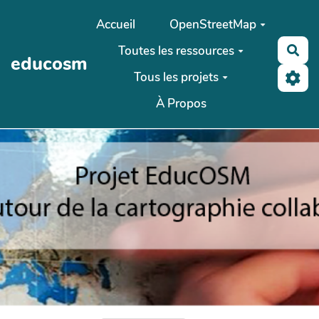
Aller au contenu principal
Accueil
OpenStreetMap
Toutes les ressources
Rec
educosm
Tous les projets
À Propos