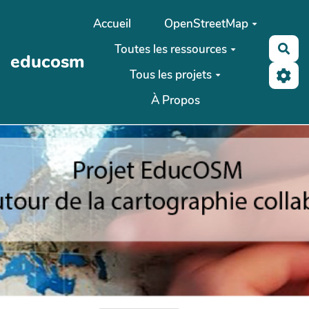
Aller au contenu principal
Accueil
OpenStreetMap
Toutes les ressources
Rec
educosm
Tous les projets
À Propos