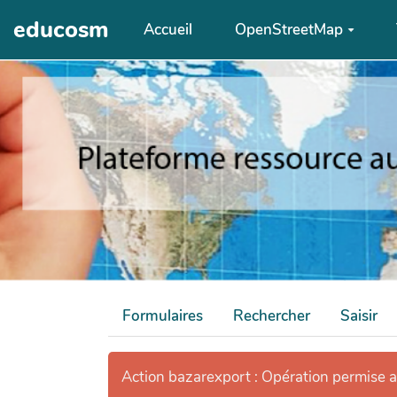
Aller au contenu principal
educosm
Accueil
OpenStreetMap
Formulaires
Rechercher
Saisir
Action bazarexport : Opération permise 