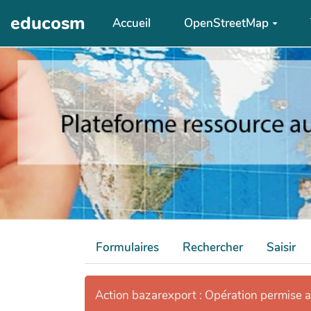
Aller au contenu principal
educosm
Accueil
OpenStreetMap
Formulaires
Rechercher
Saisir
Action bazarexport : Opération permise 