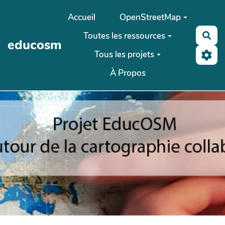
Aller au contenu principal
Accueil
OpenStreetMap
Toutes les ressources
Rec
educosm
Tous les projets
À Propos