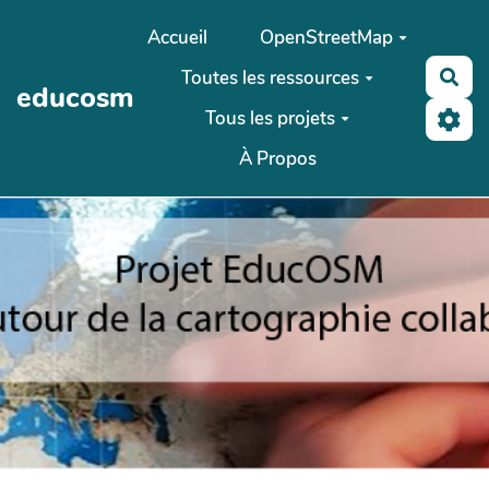
Aller au contenu principal
Accueil
OpenStreetMap
Toutes les ressources
Rec
educosm
Tous les projets
À Propos