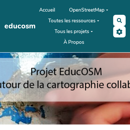
Aller au contenu principal
Accueil
OpenStreetMap
Toutes les ressources
Rec
educosm
Tous les projets
À Propos