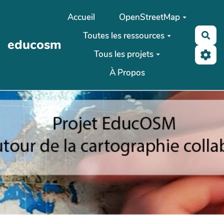
Aller au contenu principal
Accueil
OpenStreetMap
Toutes les ressources
Rec
educosm
Tous les projets
À Propos