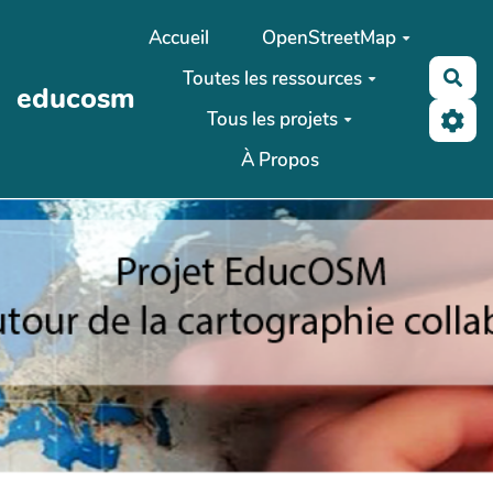
Aller au contenu principal
Accueil
OpenStreetMap
Toutes les ressources
Rec
educosm
Tous les projets
À Propos