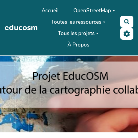
Aller au contenu principal
Accueil
OpenStreetMap
Toutes les ressources
Rec
educosm
Tous les projets
À Propos