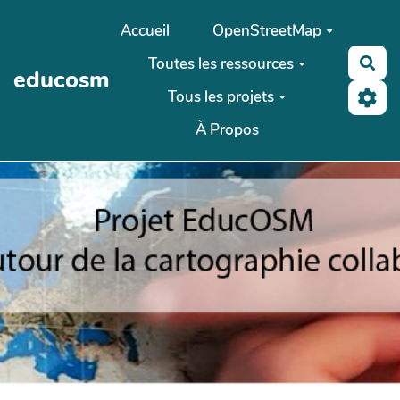
Aller au contenu principal
Accueil
OpenStreetMap
Toutes les ressources
Rec
educosm
Tous les projets
À Propos