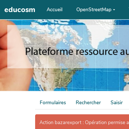
Aller au contenu principal
educosm
Accueil
OpenStreetMap
Formulaires
Rechercher
Saisir
Action bazarexport : Opération permise 