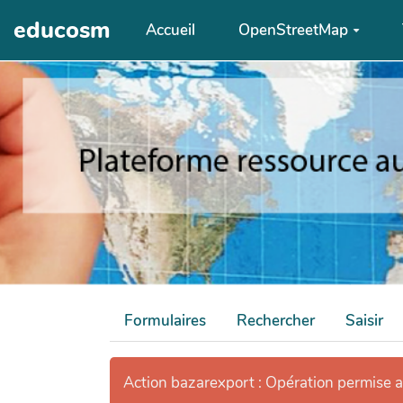
Aller au contenu principal
educosm
Accueil
OpenStreetMap
Formulaires
Rechercher
Saisir
Action bazarexport : Opération permise 