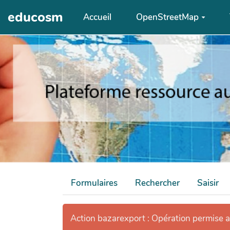
Aller au contenu principal
educosm
Accueil
OpenStreetMap
Formulaires
Rechercher
Saisir
Action bazarexport : Opération permise 