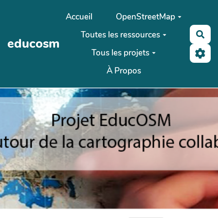
Aller au contenu principal
Accueil
OpenStreetMap
Toutes les ressources
Rec
educosm
Tous les projets
À Propos