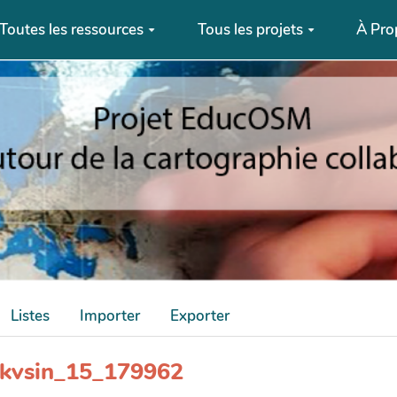
Toutes les ressources
Tous les projets
À Pro
Listes
Importer
Exporter
_wkvsin_15_179962