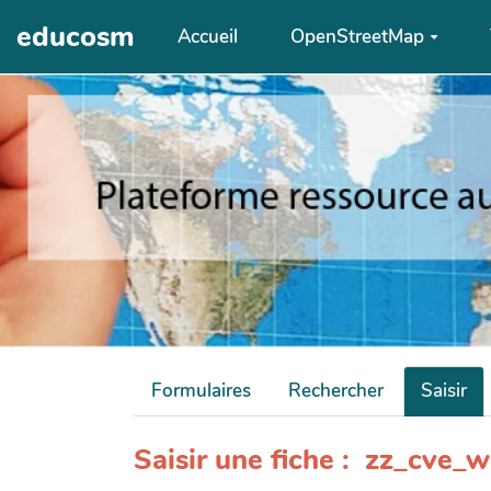
Aller au contenu principal
educosm
Accueil
OpenStreetMap
Formulaires
Rechercher
Saisir
Saisir une fiche : zz_cve