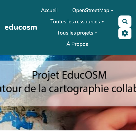
Aller au contenu principal
Accueil
OpenStreetMap
Toutes les ressources
Rec
educosm
Tous les projets
À Propos