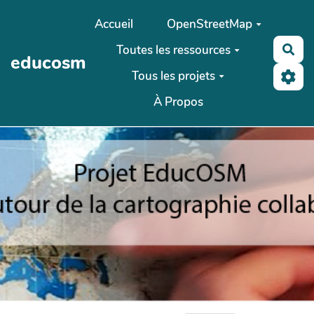
Aller au contenu principal
Accueil
OpenStreetMap
Toutes les ressources
Rec
educosm
Tous les projets
À Propos