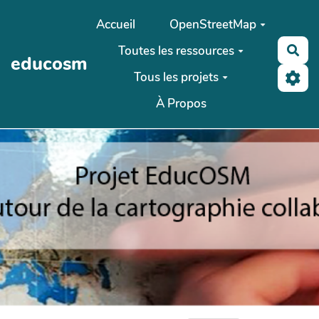
Aller au contenu principal
Accueil
OpenStreetMap
Toutes les ressources
Rec
educosm
Tous les projets
À Propos