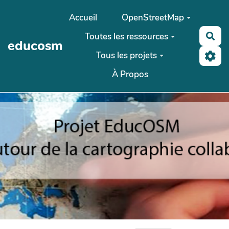
Aller au contenu principal
Accueil
OpenStreetMap
Toutes les ressources
Rec
educosm
Tous les projets
À Propos