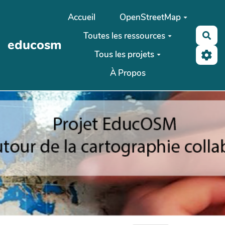
Aller au contenu principal
Accueil
OpenStreetMap
Toutes les ressources
Rec
educosm
Tous les projets
À Propos