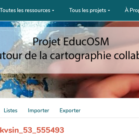
Toutes les ressources
Tous les projets
À Pro
Listes
Importer
Exporter
_wkvsin_53_555493