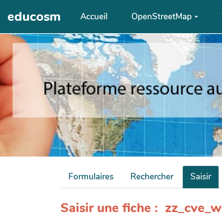
Aller au contenu principal
educosm
Accueil
OpenStreetMap
Formulaires
Rechercher
Saisir
Saisir une fiche : zz_cve