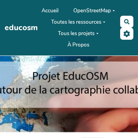
Aller au contenu principal
Accueil
OpenStreetMap
Toutes les ressources
Rec
educosm
Tous les projets
À Propos