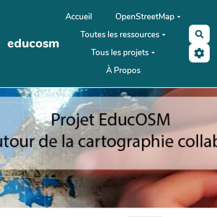
Aller au contenu principal
Accueil
OpenStreetMap
Toutes les ressources
Rec
educosm
Tous les projets
À Propos