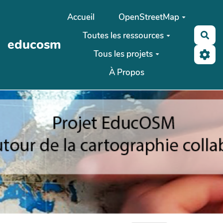
Aller au contenu principal
Accueil
OpenStreetMap
Toutes les ressources
Rec
educosm
Tous les projets
À Propos