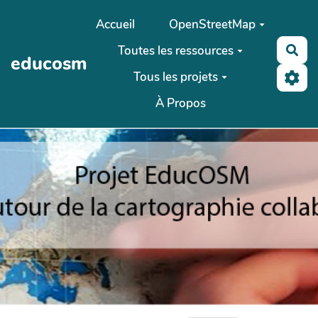
Aller au contenu principal
Accueil
OpenStreetMap
Toutes les ressources
Rec
educosm
Tous les projets
À Propos