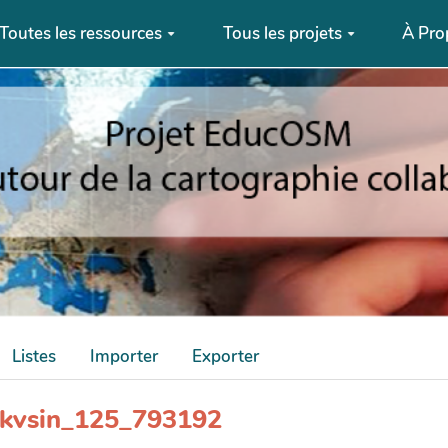
Toutes les ressources
Tous les projets
À Pro
Listes
Importer
Exporter
_wkvsin_125_793192