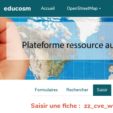
Aller au contenu principal
educosm
Accueil
OpenStreetMap
Formulaires
Rechercher
Saisir
Saisir une fiche : zz_cve