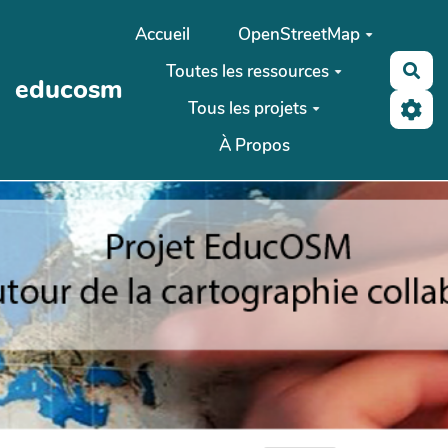
Aller au contenu principal
Accueil
OpenStreetMap
Toutes les ressources
Rec
educosm
Tous les projets
À Propos