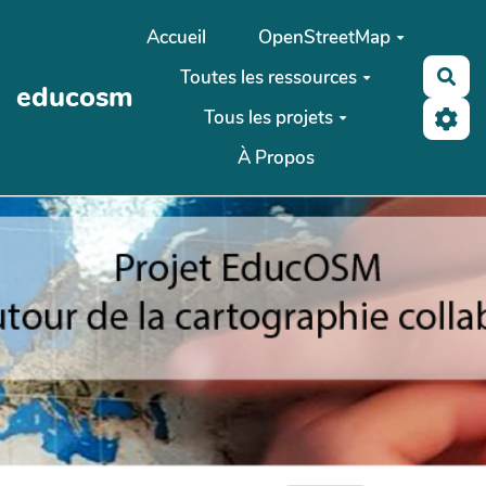
Aller au contenu principal
Accueil
OpenStreetMap
Toutes les ressources
Rec
educosm
Tous les projets
À Propos