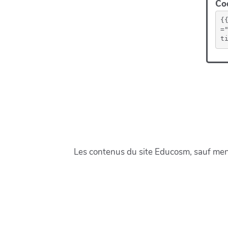
Cod
{
=
t
Les contenus du site Educosm, sauf menti