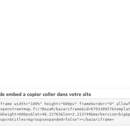
e embed a copier coller dans votre site
iframe width="100%" height="600px" frameborder="0" allow
.openstreetmap.fr/?BazaR/bazariframe&id=679330957&templa
5&height=600px&lat=46.22763&lon=2.213749&markersize=big&
oups=&titles=&groupsexpanded=false"></bazariframe>