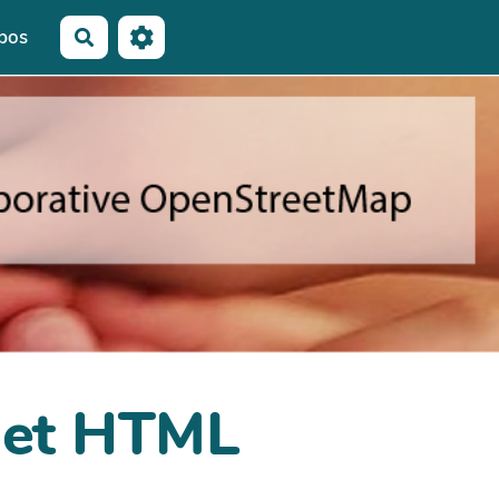
pos
Rechercher
dget HTML