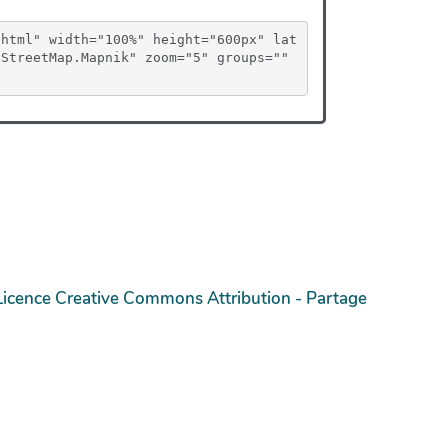
.html" width="100%" height="600px" lat
StreetMap.Mapnik" zoom="5" groups="" 
Licence Creative Commons Attribution - Partage