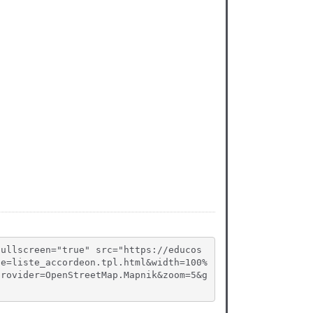
fullscreen="true" src="https://educos
te=liste_accordeon.tpl.html&width=100%
provider=OpenStreetMap.Mapnik&zoom=5&g