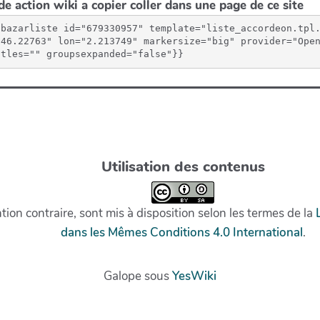
e action wiki a copier coller dans une page de ce site
{bazarliste id="679330957" template="liste_accordeon.tpl
"46.22763" lon="2.213749" markersize="big" provider="Open
itles="" groupsexpanded="false"}}
Utilisation des contenus
on contraire, sont mis à disposition selon les termes de la
dans les Mêmes Conditions 4.0 International
.
Galope sous
YesWiki