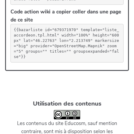
Code action wiki a copier coller dans une page
de ce site
{{bazarliste id="679371970" template="liste_
accordeon.tpl.html" width="100%" height="600
px" lat="46.22763" lon="2.213749" markersize
="big" provider="OpenStreetMap.Mapnik" zoom
="5" groups="" titles="" groupsexpanded="fal
se"}}
Utilisation des contenus
Les contenus du site Educosm, sauf mention
contraire, sont mis à disposition selon les