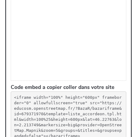
Code embed a copier coller dans votre site
<iframe width="100%" height="600px" framebor
der="0" allowfullscreen="true" src="https://
educosm.openstreetmap.fr/?BazaR/bazariframe&
id=679371970&template=liste_accordeon.tpl.ht
ml&width=100%25&height=600px&lat=46.22763&lo
n=2.213749&markersize=big&provider=OpenStree
tMap.Mapnik&zoom=5&groups=&titles=&groupsexp
anded=false"></bazariframe>