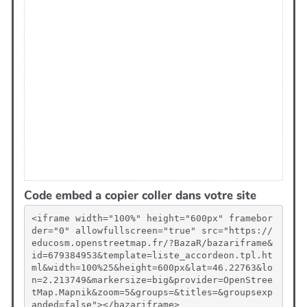
Code embed a copier coller dans votre site
<iframe width="100%" height="600px" framebor
der="0" allowfullscreen="true" src="https://
educosm.openstreetmap.fr/?BazaR/bazariframe&
id=679384953&template=liste_accordeon.tpl.ht
ml&width=100%25&height=600px&lat=46.22763&lo
n=2.213749&markersize=big&provider=OpenStree
tMap.Mapnik&zoom=5&groups=&titles=&groupsexp
anded=false"></bazariframe>