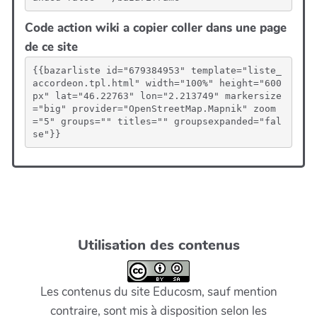
Code action wiki a copier coller dans une page
de ce site
{{bazarliste id="679384953" template="liste_
accordeon.tpl.html" width="100%" height="600
px" lat="46.22763" lon="2.213749" markersize
="big" provider="OpenStreetMap.Mapnik" zoom
="5" groups="" titles="" groupsexpanded="fal
se"}}
Utilisation des contenus
Les contenus du site Educosm, sauf mention
contraire, sont mis à disposition selon les