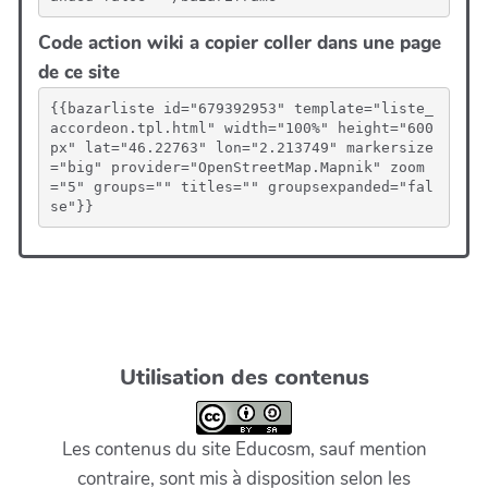
Code action wiki a copier coller dans une page
de ce site
{{bazarliste id="679392953" template="liste_
accordeon.tpl.html" width="100%" height="600
px" lat="46.22763" lon="2.213749" markersize
="big" provider="OpenStreetMap.Mapnik" zoom
="5" groups="" titles="" groupsexpanded="fal
se"}}
Utilisation des contenus
Les contenus du site Educosm, sauf mention
contraire, sont mis à disposition selon les