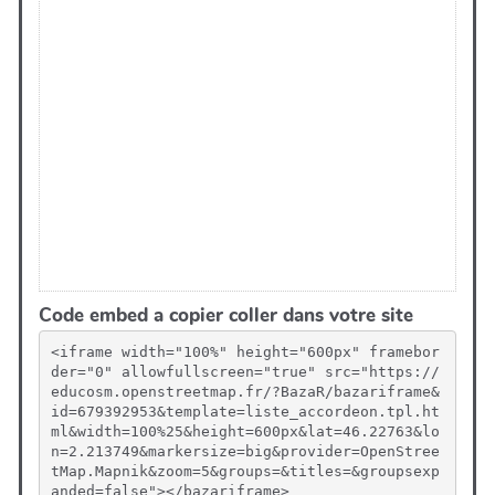
Code embed a copier coller dans votre site
<iframe width="100%" height="600px" framebor
der="0" allowfullscreen="true" src="https://
educosm.openstreetmap.fr/?BazaR/bazariframe&
id=679392953&template=liste_accordeon.tpl.ht
ml&width=100%25&height=600px&lat=46.22763&lo
n=2.213749&markersize=big&provider=OpenStree
tMap.Mapnik&zoom=5&groups=&titles=&groupsexp
anded=false"></bazariframe>