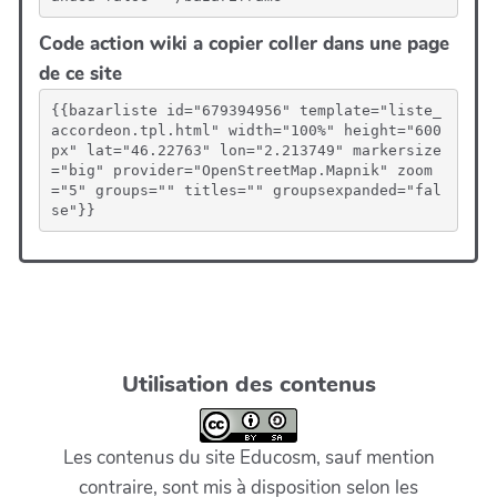
Code action wiki a copier coller dans une page
de ce site
{{bazarliste id="679394956" template="liste_
accordeon.tpl.html" width="100%" height="600
px" lat="46.22763" lon="2.213749" markersize
="big" provider="OpenStreetMap.Mapnik" zoom
="5" groups="" titles="" groupsexpanded="fal
se"}}
Utilisation des contenus
Les contenus du site Educosm, sauf mention
contraire, sont mis à disposition selon les