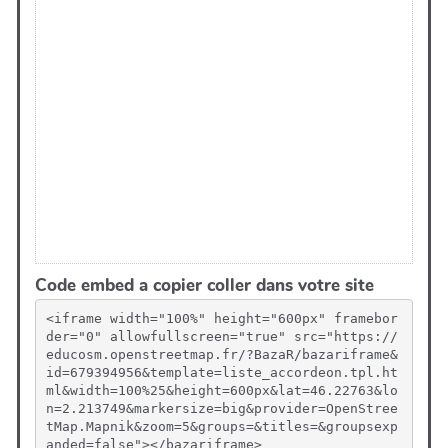
Code embed a copier coller dans votre site
<iframe width="100%" height="600px" framebor
der="0" allowfullscreen="true" src="https://
educosm.openstreetmap.fr/?BazaR/bazariframe&
id=679394956&template=liste_accordeon.tpl.ht
ml&width=100%25&height=600px&lat=46.22763&lo
n=2.213749&markersize=big&provider=OpenStree
tMap.Mapnik&zoom=5&groups=&titles=&groupsexp
anded=false"></bazariframe>