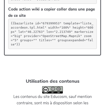
Code action wiki a copier coller dans une page
de ce site
{{bazarliste id="679399953" template="liste_
accordeon.tpl.html" width="100%" height="600
px" lat="46.22763" lon="2.213749" markersize
="big" provider="OpenStreetMap.Mapnik" zoom
="5" groups="" titles="" groupsexpanded="fal
se"}}
Utilisation des contenus
Les contenus du site Educosm, sauf mention
contraire, sont mis à disposition selon les