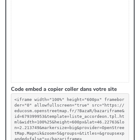
Code embed a copier coller dans votre site
<iframe width="100%" height="600px" framebor
der="0" allowfullscreen="true" src="https://
educosm.openstreetmap.fr/?BazaR/bazariframe&
id=679399953&template=liste_accordeon.tpl.ht
ml&width=100%25&height=600px&lat=46.22763&lo
n=2.213749&markersize=big&provider=OpenStree
tMap.Mapnik&zoom=5&groups=&titles=&groupsexp
anded=false"></bazariframe>