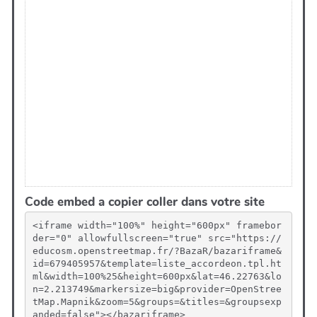
Code embed a copier coller dans votre site
<iframe width="100%" height="600px" framebor
der="0" allowfullscreen="true" src="https://
educosm.openstreetmap.fr/?BazaR/bazariframe&
id=679405957&template=liste_accordeon.tpl.ht
ml&width=100%25&height=600px&lat=46.22763&lo
n=2.213749&markersize=big&provider=OpenStree
tMap.Mapnik&zoom=5&groups=&titles=&groupsexp
anded=false"></bazariframe>