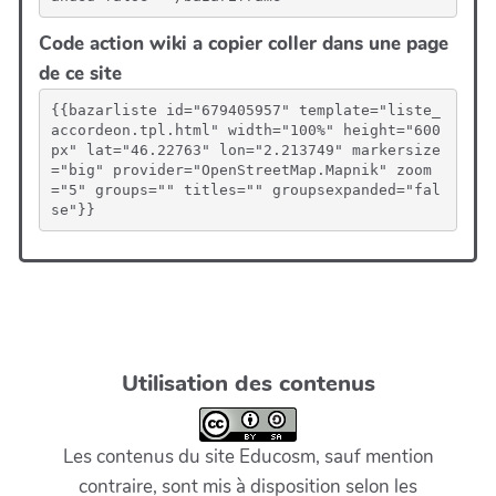
Code action wiki a copier coller dans une page
de ce site
{{bazarliste id="679405957" template="liste_
accordeon.tpl.html" width="100%" height="600
px" lat="46.22763" lon="2.213749" markersize
="big" provider="OpenStreetMap.Mapnik" zoom
="5" groups="" titles="" groupsexpanded="fal
se"}}
Utilisation des contenus
Les contenus du site Educosm, sauf mention
contraire, sont mis à disposition selon les