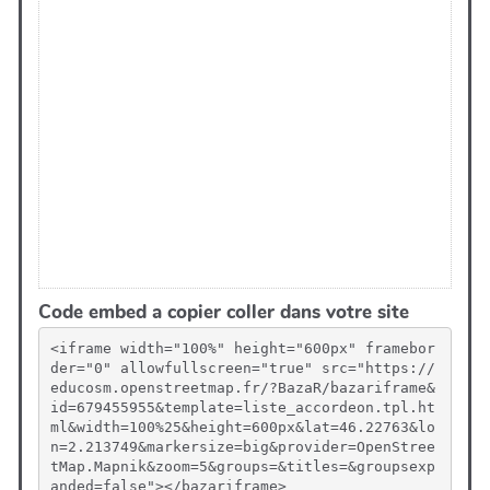
Code embed a copier coller dans votre site
<iframe width="100%" height="600px" framebor
der="0" allowfullscreen="true" src="https://
educosm.openstreetmap.fr/?BazaR/bazariframe&
id=679455955&template=liste_accordeon.tpl.ht
ml&width=100%25&height=600px&lat=46.22763&lo
n=2.213749&markersize=big&provider=OpenStree
tMap.Mapnik&zoom=5&groups=&titles=&groupsexp
anded=false"></bazariframe>