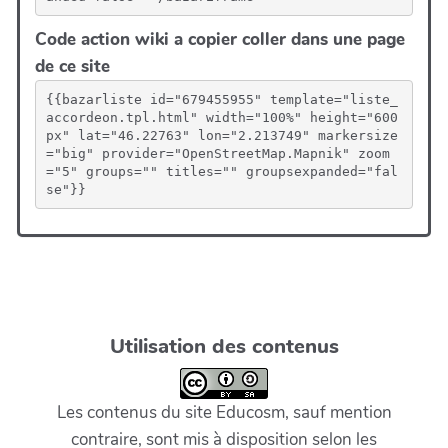
Code action wiki a copier coller dans une page
de ce site
{{bazarliste id="679455955" template="liste_
accordeon.tpl.html" width="100%" height="600
px" lat="46.22763" lon="2.213749" markersize
="big" provider="OpenStreetMap.Mapnik" zoom
="5" groups="" titles="" groupsexpanded="fal
se"}}
Utilisation des contenus
Les contenus du site Educosm, sauf mention
contraire, sont mis à disposition selon les