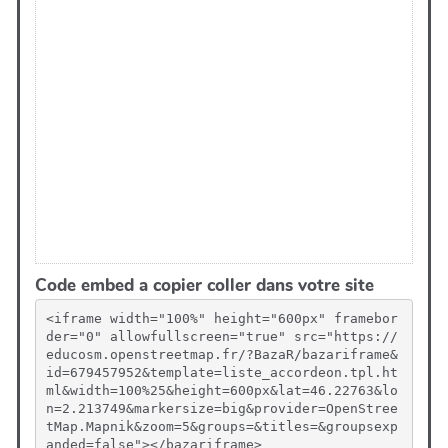
Code embed a copier coller dans votre site
<iframe width="100%" height="600px" framebor
der="0" allowfullscreen="true" src="https://
educosm.openstreetmap.fr/?BazaR/bazariframe&
id=679457952&template=liste_accordeon.tpl.ht
ml&width=100%25&height=600px&lat=46.22763&lo
n=2.213749&markersize=big&provider=OpenStree
tMap.Mapnik&zoom=5&groups=&titles=&groupsexp
anded=false"></bazariframe>