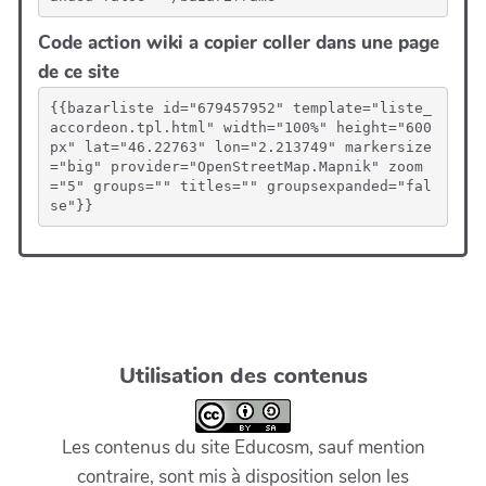
Code action wiki a copier coller dans une page
de ce site
{{bazarliste id="679457952" template="liste_
accordeon.tpl.html" width="100%" height="600
px" lat="46.22763" lon="2.213749" markersize
="big" provider="OpenStreetMap.Mapnik" zoom
="5" groups="" titles="" groupsexpanded="fal
se"}}
Utilisation des contenus
Les contenus du site Educosm, sauf mention
contraire, sont mis à disposition selon les