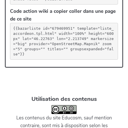
Code action wiki a copier coller dans une page
de ce site
{{bazarliste id="679469951" template="liste_
accordeon.tpl.html" width="100%" height="600
px" lat="46.22763" lon="2.213749" markersize
="big" provider="OpenStreetMap.Mapnik" zoom
="5" groups="" titles="" groupsexpanded="fal
se"}}
Utilisation des contenus
Les contenus du site Educosm, sauf mention
contraire, sont mis à disposition selon les