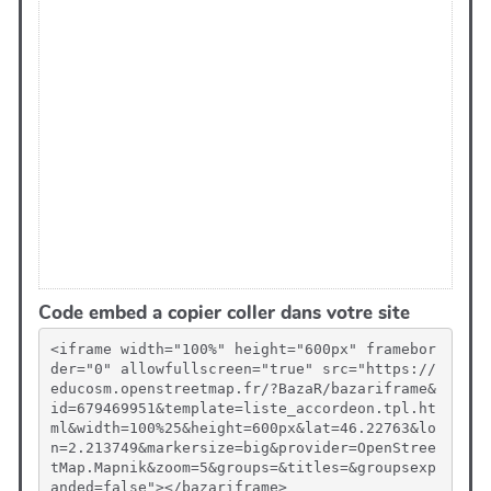
Code embed a copier coller dans votre site
<iframe width="100%" height="600px" framebor
der="0" allowfullscreen="true" src="https://
educosm.openstreetmap.fr/?BazaR/bazariframe&
id=679469951&template=liste_accordeon.tpl.ht
ml&width=100%25&height=600px&lat=46.22763&lo
n=2.213749&markersize=big&provider=OpenStree
tMap.Mapnik&zoom=5&groups=&titles=&groupsexp
anded=false"></bazariframe>