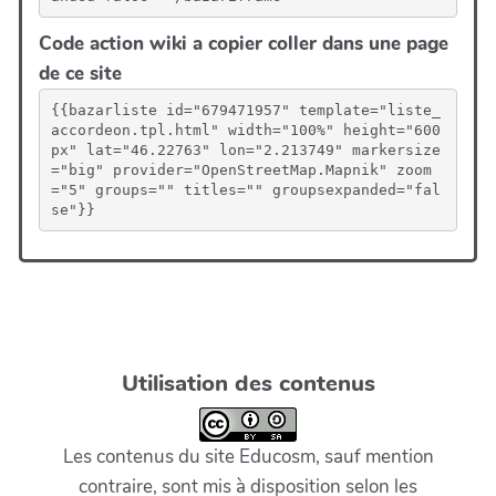
Code action wiki a copier coller dans une page
de ce site
{{bazarliste id="679471957" template="liste_
accordeon.tpl.html" width="100%" height="600
px" lat="46.22763" lon="2.213749" markersize
="big" provider="OpenStreetMap.Mapnik" zoom
="5" groups="" titles="" groupsexpanded="fal
se"}}
Utilisation des contenus
Les contenus du site Educosm, sauf mention
contraire, sont mis à disposition selon les