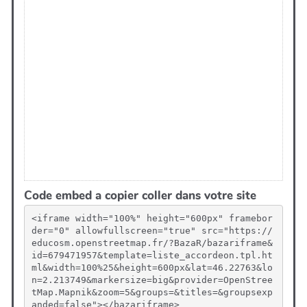
Code embed a copier coller dans votre site
<iframe width="100%" height="600px" framebor
der="0" allowfullscreen="true" src="https://
educosm.openstreetmap.fr/?BazaR/bazariframe&
id=679471957&template=liste_accordeon.tpl.ht
ml&width=100%25&height=600px&lat=46.22763&lo
n=2.213749&markersize=big&provider=OpenStree
tMap.Mapnik&zoom=5&groups=&titles=&groupsexp
anded=false"></bazariframe>