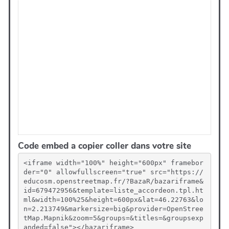
Code embed a copier coller dans votre site
<iframe width="100%" height="600px" framebor
der="0" allowfullscreen="true" src="https://
educosm.openstreetmap.fr/?BazaR/bazariframe&
id=679472956&template=liste_accordeon.tpl.ht
ml&width=100%25&height=600px&lat=46.22763&lo
n=2.213749&markersize=big&provider=OpenStree
tMap.Mapnik&zoom=5&groups=&titles=&groupsexp
anded=false"></bazariframe>