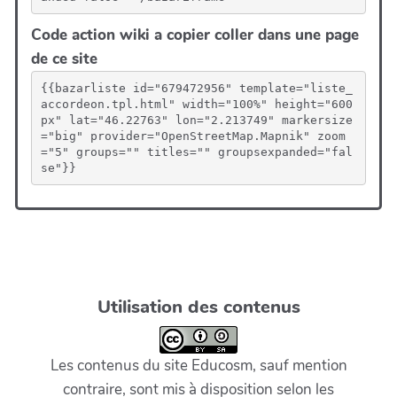
Code action wiki a copier coller dans une page
de ce site
{{bazarliste id="679472956" template="liste_
accordeon.tpl.html" width="100%" height="600
px" lat="46.22763" lon="2.213749" markersize
="big" provider="OpenStreetMap.Mapnik" zoom
="5" groups="" titles="" groupsexpanded="fal
se"}}
Utilisation des contenus
Les contenus du site Educosm, sauf mention
contraire, sont mis à disposition selon les