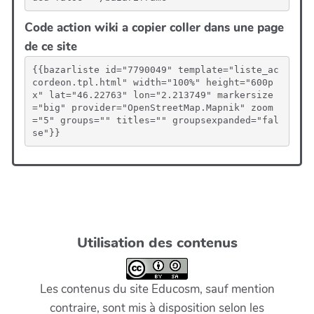
Code action wiki a copier coller dans une page
de ce site
{{bazarliste id="7790049" template="liste_ac
cordeon.tpl.html" width="100%" height="600p
x" lat="46.22763" lon="2.213749" markersize
="big" provider="OpenStreetMap.Mapnik" zoom
="5" groups="" titles="" groupsexpanded="fal
se"}}
Utilisation des contenus
Les contenus du site Educosm, sauf mention
contraire, sont mis à disposition selon les