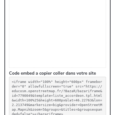
Code embed a copier coller dans votre site
<iframe width="100%" height="600px" framebor
der="0" allowfullscreen="true" src="https://
educosm.openstreetmap.fr/?BazaR/bazariframe&
id=7790049&template=liste_accordeon.tpl.html
&width=100%25&height=600px&lat=46.22763&lon=
2.213749&markersize=big&provider=OpenStreetM
ap.Mapnik&zoom=5&groups=&titles=&groupsexpan
ded=false"></bazariframe>