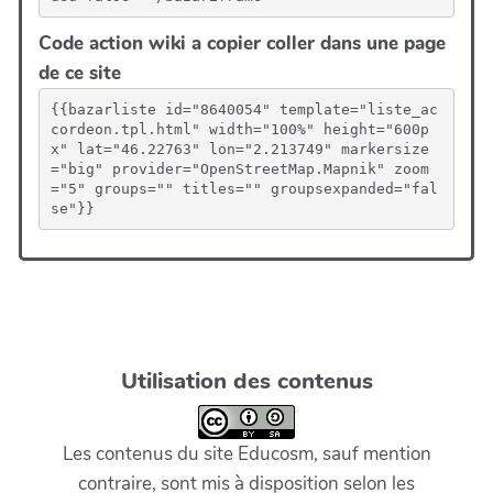
Code action wiki a copier coller dans une page
de ce site
{{bazarliste id="8640054" template="liste_ac
cordeon.tpl.html" width="100%" height="600p
x" lat="46.22763" lon="2.213749" markersize
="big" provider="OpenStreetMap.Mapnik" zoom
="5" groups="" titles="" groupsexpanded="fal
se"}}
Utilisation des contenus
Les contenus du site Educosm, sauf mention
contraire, sont mis à disposition selon les