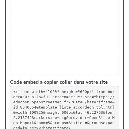
Code embed a copier coller dans votre site
<iframe width="100%" height="600px" framebor
der="0" allowfullscreen="true" src="https://
educosm.openstreetmap.fr/?BazaR/bazariframe&
id=8640054&template=liste_accordeon.tpl.html
&width=100%25&height=600px&lat=46.22763&lon=
2.213749&markersize=big&provider=OpenStreetM
ap.Mapnik&zoom=5&groups=&titles=&groupsexpan
ded=false"></bazariframe>